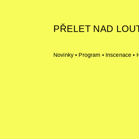
PŘELET NAD LOU
Novinky
•
Program
•
Inscenace
•
H