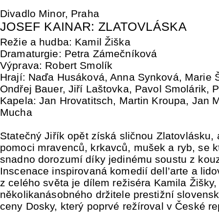
Divadlo Minor, Praha
JOSEF KAINAR: ZLATOVLÁSKA
Režie a hudba: Kamil Žiška
Dramaturgie: Petra Zámečníková
Výprava: Robert Smolík
Hrají: Naďa Husáková, Anna Synková, Marie Š
Ondřej Bauer, Jiří Laštovka, Pavol Smolárik, 
Kapela: Jan Hrovatitsch, Martin Kroupa, Jan 
Mucha
Statečný Jiřík opět získá sličnou Zlatovlásku,
pomoci mravenců, krkavců, mušek a ryb, se k
snadno dorozumí díky jedinému soustu z kouz
Inscenace inspirovaná komedií dell’arte a li
z celého světa je dílem režiséra Kamila Žišky,
několikanásobného držitele prestižní slovensk
ceny Dosky, který poprvé režíroval v České re