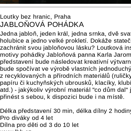
Loutky bez hranic, Praha
JABLOŇOVÁ POHÁDKA
Jedna jabloň, jeden král, jedna srnka, dvě sva
holubice a jedno velké prokletí. Dokáže stateč
zachránit svou jabloňovou lásku? Loutková i
motivy pohádky Jabloňová panna Karla Jarom
představení bude následovat kreativní výtvarn
bude spočívat ve výrobě vlastních jednoduchý
z recyklovaných a přírodních materiálů (ruličk
papíru či kuchyňských ubrousků, klacíky, klubí
atd.) - jakýkoliv výrobní materiál "co dům dal"
přinést s sebou, k dispozici bude i na místě.
Délka představení 30 min, délka dílny 2 hodin
Pro diváky od 4 let
Dílna pro děti od 3 do 10 let