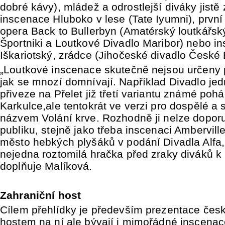
dobré kávy), mládež a odrostlejší diváky jist
inscenace Hluboko v lese (Tate Iyumni), první
opera Back to Bullerbyn (Amatérský loutkářsk
Športniki a Loutkové Divadlo Maribor) nebo i
Iškariotský, zrádce (Jihočeské divadlo České 
„Loutkové inscenace skutečně nejsou určeny
jak se mnozí domnívají. Například Divadlo je
přiveze na Přelet již třetí variantu známé po
Karkulce,ale tentokrát ve verzi pro dospělé a 
názvem Volání krve. Rozhodně ji nelze dopor
publiku, stejně jako třeba inscenaci Ambervil
město hebkých plyšáků v podání Divadla Alfa,
nejedna roztomilá hračka před zraky diváků k
doplňuje Malíková.
Zahraniční host
Cílem přehlídky je především prezentace česk
hostem na ní ale bývají i mimořádné inscenac