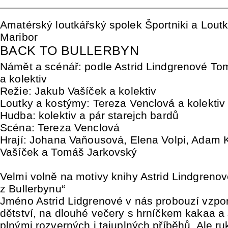
Amatérský loutkářský spolek Športniki a Lout
Maribor
BACK TO BULLERBYN
Námět a scénář: podle Astrid Lindgrenové To
a kolektiv
Režie: Jakub Vašíček a kolektiv
Loutky a kostýmy: Tereza Venclová a kolektiv
Hudba: kolektiv a pár starejch bardů
Scéna: Tereza Venclová
Hrají: Johana Vaňousová, Elena Volpi, Adam 
Vašíček a Tomáš Jarkovský
Velmi volně na motivy knihy Astrid Lindgrenov
z Bullerbynu“
Jméno Astrid Lidgrenové v nás probouzí vzp
dětství, na dlouhé večery s hrníčkem kakaa a
plnými rozverných i tajuplných příběhů. Ale ru