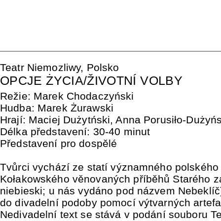
Teatr Niemozliwy, Polsko
OPCJE ŻYCIA/ŽIVOTNÍ VOLBY
Režie: Marek Chodaczyński
Hudba: Marek Żurawski
Hrají: Maciej Dużytński, Anna Porusiło-Dużyń
Délka představení: 30-40 minut
Představení pro dospělé
Tvůrci vychází ze statí významného polského 
Kołakowského věnovaných příběhů Starého z
niebieski; u nás vydáno pod názvem Nebeklíč)
do divadelní podoby pomocí výtvarných artefa
Nedivadelní text se stává v podání souboru T