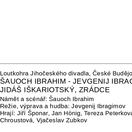
Loutkohra Jihočeského divadla, České Budějo
ŠAUOCH IBRAHIM - JEVGENIJ IBRA
JIDÁŠ IŠKARIOTSKÝ, ZRÁDCE
Námět a scénář: Šauoch Ibrahim
Režie, výprava a hudba: Jevgenij Ibragimov
Hrají: Jiří Šponar, Jan Hönig, Tereza Peterko
Chroustová, Vjačeslav Zubkov