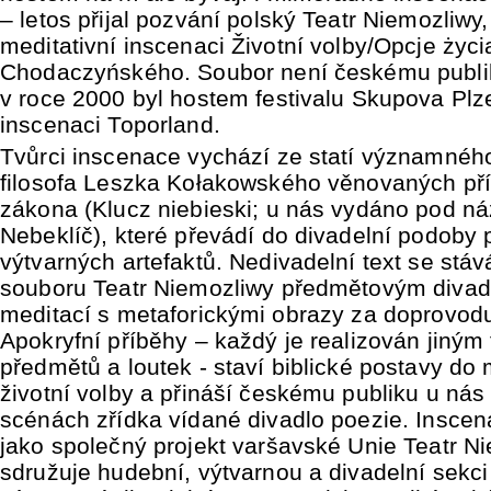
– letos přijal pozvání polský Teatr Niemozliwy,
meditativní inscenaci Životní volby/Opcje życi
Chodaczyńského. Soubor není českému publ
v roce 2000 byl hostem festivalu Skupova Plze
inscenaci Toporland.
Tvůrci inscenace vychází ze statí významnéh
filosofa Leszka Kołakowského věnovaných př
zákona (Klucz niebieski; u nás vydáno pod n
Nebeklíč), které převádí do divadelní podoby
výtvarných artefaktů. Nedivadelní text se stáv
souboru Teatr Niemozliwy předmětovým divadl
meditací s metaforickými obrazy za doprovodu
Apokryfní příběhy – každý je realizován jiným
předmětů a loutek - staví biblické postavy do 
životní volby a přináší českému publiku u nás
scénách zřídka vídané divadlo poezie. Inscen
jako společný projekt varšavské Unie Teatr Ni
sdružuje hudební, výtvarnou a divadelní sekci