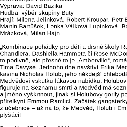
Výprava: David Bazika
Hudba: výběr skupiny Buty
Hrají: Milena Jelínková, Robert Kroupar, Petr
Martin Bartůšek, Lenka Válková Lupínková, B
Mrázková, Milan Hajn
„Kombinace pohádky pro děti a drsné školy 
Chandlera, Dashiella Hammeta či Rose McDo
to podivně, ale přesně to je „Amberville“, rom
Tima Davyse. Jednoho dne navštíví Erika Med
kasina Nicholas Holub, jeho někdejší chlebodá
Medvědovi vskutku lákavou nabídku. Holubo
figuruje na Seznamu smrti a Medvěd má sezn
a jméno vyškrtnout, jinak si Holubovy gorily po
přítelkyní Emmou Ramlicí. Začátek gangsterk
z učebnice – až na to, že Medvěd, Holub i E
plyšáci!