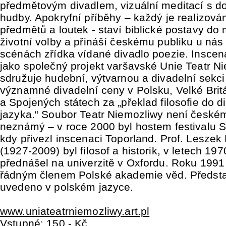
předmětovým divadlem, vizuální meditací s 
hudby. Apokryfní příběhy – každý je realizová
předmětů a loutek - staví biblické postavy do 
životní volby a přináší českému publiku u nás
scénách zřídka vídané divadlo poezie. Inscen
jako společný projekt varšavské Unie Teatr Ni
sdružuje hudební, výtvarnou a divadelní sekci
významné divadelní ceny v Polsku, Velké Britá
a Spojených státech za „překlad filosofie do d
jazyka.“ Soubor Teatr Niemozliwy není české
neznámý – v roce 2000 byl hostem festivalu 
kdy přivezl inscenaci Toporland. Prof. Leszek
(1927-2009) byl filosof a historik, v letech 19
přednášel na univerzitě v Oxfordu. Roku 199
řádným členem Polské akademie věd. Předst
uvedeno v polském jazyce.
www.uniateatrniemozliwy.art.pl
Vstupné: 150,- Kč