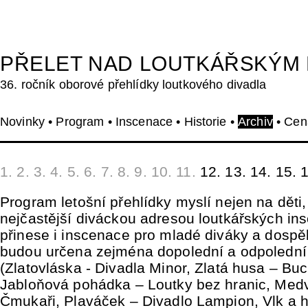
PŘELET NAD LOUTKÁŘSKÝM
36. ročník oborové přehlídky loutkového divadla
Novinky
•
Program
•
Inscenace
•
Historie
•
Archiv
•
Cen
1. 2. 3. 4. 5. 6. 7. 8. 9. 10. 11.
12.
13.
14.
15.
1
Program letošní přehlídky myslí nejen na děti,
nejčastější diváckou adresou loutkářských ins
přinese i inscenace pro mladé diváky a dospě
budou určena zejména dopolední a odpolední
(Zlatovláska - Divadla Minor, Zlatá husa – Buc
Jabloňová pohádka – Loutky bez hranic, Med
Čmukaři, Plaváček – Divadlo Lampion, Vlk a h