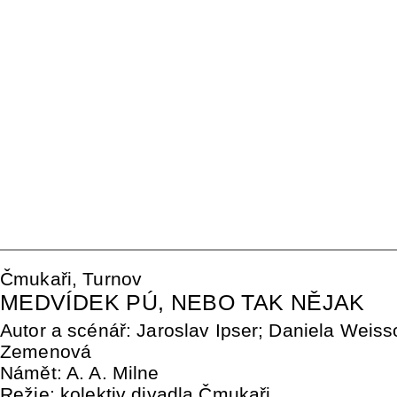
Čmukaři, Turnov
MEDVÍDEK PÚ, NEBO TAK NĚJAK
Autor a scénář: Jaroslav Ipser; Daniela Wei
Zemenová
Námět: A. A. Milne
Režie: kolektiv divadla Čmukaři