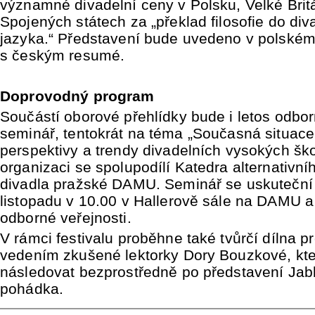
významné divadelní ceny v Polsku, Velké Britá
Spojených státech za „překlad filosofie do div
jazyka.“ Představení bude uvedeno v polském
s českým resumé.
Doprovodný program
Součástí oborové přehlídky bude i letos odbo
seminář, tentokrát na téma „Současná situace
perspektivy a trendy divadelních vysokých ško
organizaci se spolupodílí Katedra alternativní
divadla pražské DAMU. Seminář se uskuteční 
listopadu v 10.00 v Hallerově sále na DAMU a
odborné veřejnosti.
V rámci festivalu proběhne také tvůrčí dílna pr
vedením zkušené lektorky Dory Bouzkové, kt
následovat bezprostředně po představení Jab
pohádka.