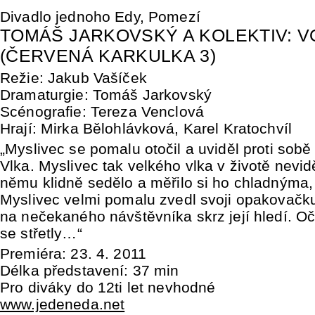
Divadlo jednoho Edy, Pomezí
TOMÁŠ JARKOVSKÝ A KOLEKTIV: V
(ČERVENÁ KARKULKA 3)
Režie: Jakub Vašíček
Dramaturgie: Tomáš Jarkovský
Scénografie: Tereza Venclová
Hrají: Mirka Bělohlávková, Karel Kratochvíl
„Myslivec se pomalu otočil a uviděl proti sobě 
Vlka. Myslivec tak velkého vlka v životě nevidě
němu klidně sedělo a měřilo si ho chladnýma
Myslivec velmi pomalu zvedl svoji opakovačku
na nečekaného návštěvníka skrz její hledí. Oč
se střetly…“
Premiéra: 23. 4. 2011
Délka představení: 37 min
Pro diváky do 12ti let nevhodné
www.jedeneda.net