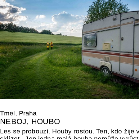
Tmel, Praha
NEBOJ, HOUBO
Les se probouzí. Houby rostou. Ten, kdo žije v
sklízet. Jen jedna malá houba nemůže vyrůs