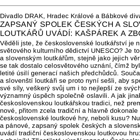
Divadlo DRAK, Hradec Králové a Bábkové diva
ZAPSANÝ SPOLEK ČESKÝCH A SL
LOUTKÁŘŮ UVÁDÍ: KAŠPÁREK A ZB
Věděli jste, že československé loutkářství je
světového kulturního dědictví UNESCO? Je t
a slovenským loutkářům, stejně jako jejich v
se tak dostalo celosvětového uznání, čímž by
letité úsilí generací našich předchůdců. Souča
a slovenští loutkáři se proto nyní sešli, aby sp
své síly, veškerý svůj um i to nejlepší ze svých
významný úspěch společně oslavili. A jak jinak
československou loutkářskou tradici, než pre
nové, přitom zcela tradiční a hlavně dokonale
československé loutkové hry, neboli kusu? N
a pánové, zapsaný spolek českých a slovensk
uvádí tradiční československou loutkovou hru