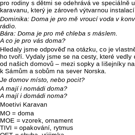
pro rodiny s dětmi se odehrává ve speciálně
karavanu, který je zároveň výtvarnou instalací
Dominika: Doma je pro mě vroucí voda v konv
rádio.
Bára: Doma je pro mě chleba s máslem.
A co je pro vás doma?
Hledaly jsme odpověď na otázku, co je vlast
ho tvoří. Vydaly jsme se na cesty, které vedly
od našich domovů – mezi sopky a lišejníky na
k Sámům a sobům na sever Norska.
Je domov místo, nebo pocit?
A mají i nomádi doma?
A mají i domádi noma?
Moetivi Karavan
MO = doma
MOE = vzorek, ornament
TIVI = opakování, rytmus
OET = chyba, výjimka