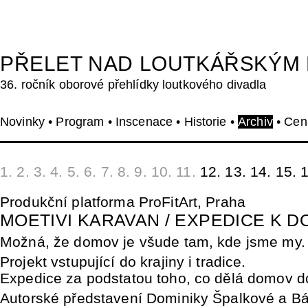
PŘELET NAD LOUTKÁŘSKÝM
36. ročník oborové přehlídky loutkového divadla
Novinky
•
Program
•
Inscenace
•
Historie
•
Archiv
•
Cen
1. 2. 3. 4. 5. 6. 7. 8. 9. 10. 11.
12.
13.
14.
15.
1
Produkční platforma ProFitArt, Praha
MOETIVI KARAVAN / EXPEDICE K 
Možná, že domov je všude tam, kde jsme my.
Projekt vstupující do krajiny i tradice.
Expedice za podstatou toho, co dělá domov
Autorské představení Dominiky Špalkové a B