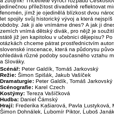
a zbojník! Třicetileté výročí rozpadu Českosl
jedinečnou příležitost divadelně reflektovat 
fenomén, jímž je ojedinělá blízkost dvou náro
let spojily svůj historický vývoj a která nejsp
obdoby. Jak ji ale vnímáme dnes? A jak ji dne
zemích vnímá dětský divák, pro nějž je souži
státě již jen kapitolou v učebnici dějepisu? Po
otázkách chceme pátrat prostřednictvím auto
slovenské inscenace, která na půdorysu půvo
ohledává různé podoby současného vztahu m
a Slováky.
Scénář:
Peter Galdík, Tomáš Jarkovský
Režie:
Šimon Spišák, Jakub Vašíček
Dramaturgie:
Peter Galdík, Tomáš Jarkovský
Scénografie:
Karel Czech
Kostýmy:
Tereza Vašíčková
Hudba:
Daniel Čámský
Hrají:
Frederika Kašiarová, Pavla Lustyková, 
Šimon Dohnálek, Ĺubomír Piktor, Ĺuboš Janá