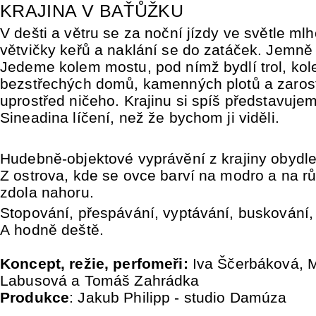
KRAJINA V BAŤŮŽKU
V dešti a větru se za noční jízdy ve světle ml
větvičky keřů a naklání se do zatáček. Jemně 
Jedeme kolem mostu, pod nímž bydlí trol, ko
bezstřechých domů, kamenných plotů a zaros
uprostřed ničeho. Krajinu si spíš představuje
Sineadina líčení, než že bychom ji viděli.
Hudebně-objektové vyprávění z krajiny obydle
Z ostrova, kde se ovce barví na modro a na r
zdola nahoru.
Stopování, přespávání, vyptávání, buskování,
A hodně deště.
Koncept, režie, perfomeři:
Iva Ščerbáková, 
Labusová a Tomáš Zahrádka
Produkce
: Jakub Philipp - studio Damúza