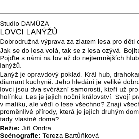
Studio DAMÚZA
LOVCI LANÝŽŮ
Dobrodružná výprava za zlatem lesa pro děti o
Jak se do lesa volá, tak se z lesa ozývá. Bojít
Pojďte s námi na lov až do nejtemnějších hlub
lanýžů.
Lanýž je opravdový poklad. Král hub, drahoka
diamant kuchyně. Jeho hledání je veliké dobro
lovci jsou dva svérázní samorosti, kteří už pr
holínku. Les je jejich noční království. Svojí pr
v malíku, ale vědí o lese všechno? Znají všec
proměnlivé přírody, která je jejich druhým d
tady vlastně doma?
Režie:
Jiří Ondra
Scénografie:
Tereza Bartůňková