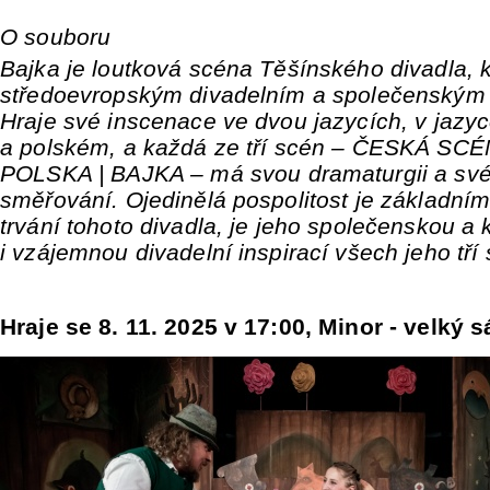
O souboru
Bajka je loutková scéna Těšínského divadla, k
středoevropským divadelním a společenským
Hraje své inscenace ve dvou jazycích, v jaz
a polském, a každá ze tří scén – ČESKÁ SC
POLSKA | BAJKA – má svou dramaturgii a sv
směřování. Ojedinělá pospolitost je základn
trvání tohoto divadla, je jeho společenskou a 
i vzájemnou divadelní inspirací všech jeho tří
Hraje se 8. 11. 2025 v 17:00, Minor - velký s