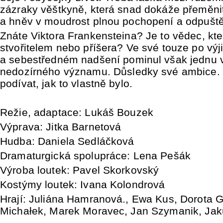
zázraky věštkyně, která snad dokáže přeměni
a hněv v moudrost plnou pochopení a odpušt
Znáte Viktora Frankensteina? Je to vědec, kter
stvořitelem nebo příšera? Ve své touze po výj
a sebestředném nadšení pominul však jednu 
nedozírného významu. Důsledky své ambice. P
podívat, jak to vlastně bylo.
Režie, adaptace: Lukáš Bouzek
Výprava: Jitka Barnetová
Hudba: Daniela Sedláčková
Dramaturgická spolupráce: Lena Pešák
Výroba loutek: Pavel Skorkovský
Kostýmy loutek: Ivana Kolondrová
Hrají: Juliána Hamranová., Ewa Kus, Dorota 
Michałek, Marek Moravec, Jan Szymanik, Ja