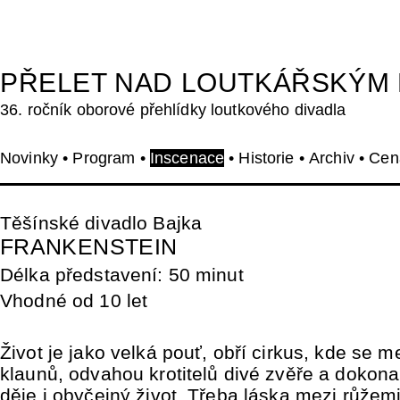
PŘELET NAD LOUTKÁŘSKÝM
36. ročník oborové přehlídky loutkového divadla
Novinky
•
Program
•
Inscenace
•
Historie
•
Archiv
•
Cen
Těšínské divadlo Bajka
FRANKENSTEIN
Délka představení: 50 minut
Vhodné od 10 let
Život je jako velká pouť, obří cirkus, kde se m
klaunů, odvahou krotitelů divé zvěře a dokona
děje i obyčejný život. Třeba láska mezi růžem